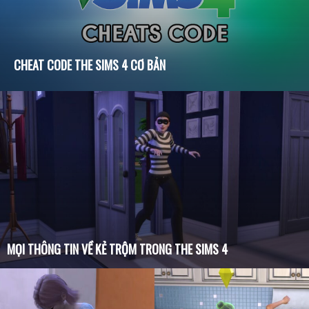
THE SIMS 4: MOD VIỆT HÓA BASE GAME
MỌI THÔNG TIN VỀ KẺ TRỘM TRONG THE SIMS 4