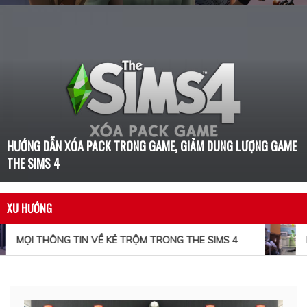
HƯỚNG DẪN XÓA PACK TRONG GAME, GIẢM DUNG LƯỢNG GAME
THE SIMS 4
XU HƯỚNG
MỌI THÔNG TIN VỀ KẺ TRỘM TRONG THE SIMS 4
N