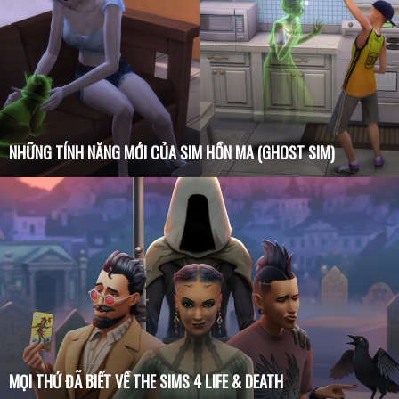
NHỮNG TÍNH NĂNG MỚI CỦA SIM HỒN MA (GHOST SIM)
MỌI THỨ ĐÃ BIẾT VỀ THE SIMS 4 LIFE & DEATH