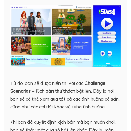
Từ đó, bạn sẽ được hiển thị với các
Challenge
Scenarios
–
Kịch bản thử thách
bật lên. Đây là nơi
bạn sẽ có thể xem qua tất cả các tình huống có sẵn,
cũng như các chi tiết khác về từng tình huống.
Khi bạn đã quyết định kịch bản mà bạn muốn chơi,
bạn sẽ thấy một cửa sổ bật lên khác. Đây là màn