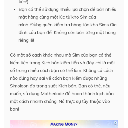
tiền!)
Bạn có thể sử dụng nhiều lựa chọn để bán nhiều
mặt hàng cùng một lúc từ kho Sim của
mình. Đừng quên kiểm tra hàng tồn kho Sims Gia
đình của bạn để. Không còn bán từng mặt hàng
riêng lẻ!
Có một số cách khác nhau mà Sim của bạn có thể
kiếm tiền trong Kịch bản kiếm tiền và đây chỉ là một
số trong nhiều cách bạn có thể làm. Không có cách
nào đúng hay sai về cách bạn kiếm được những
Simoleon đó trong suốt Kịch bản. Bạn có thể, nếu
muốn, sử dụng Motherlode để hoàn thành kịch bản
một cách nhanh chóng. Nó thực sự tùy thuộc vào
bạn!