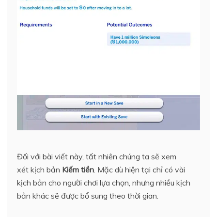
Đối với bài viết này, tất nhiên chúng ta sẽ xem
xét kịch bản
Kiếm tiền
. Mặc dù hiện tại chỉ có vài
kịch bản cho người chơi lựa chọn, nhưng nhiều kịch
bản khác sẽ được bổ sung theo thời gian.