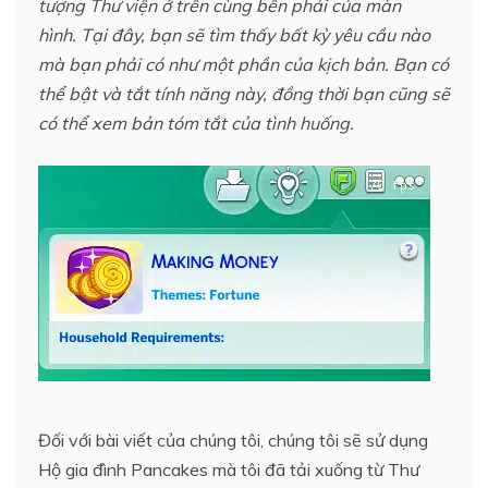
tượng Thư viện ở trên cùng bên phải của màn
hình. Tại đây, bạn sẽ tìm thấy bất kỳ yêu cầu nào
mà bạn phải có như một phần của kịch bản. Bạn có
thể bật và tắt tính năng này, đồng thời bạn cũng sẽ
có thể xem bản tóm tắt của tình huống.
Đối với bài viết của chúng tôi, chúng tôi sẽ sử dụng
Hộ gia đình Pancakes mà tôi đã tải xuống từ Thư