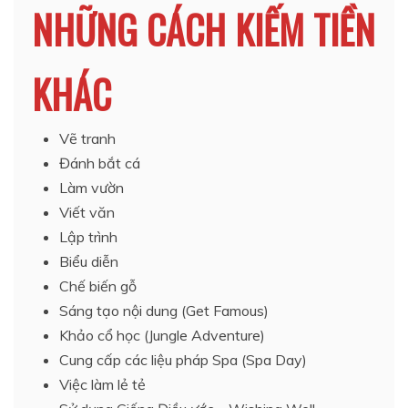
NHỮNG CÁCH KIẾM TIỀN
KHÁC
Vẽ tranh
Đánh bắt cá
Làm vườn
Viết văn
Lập trình
Biểu diễn
Chế biến gỗ
Sáng tạo nội dung (Get Famous)
Khảo cổ học (Jungle Adventure)
Cung cấp các liệu pháp Spa (Spa Day)
Việc làm lẻ tẻ