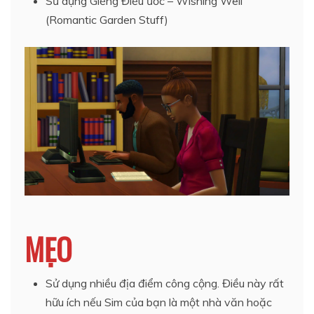
Sử dụng Giếng Điều ước – Wishing Well
(Romantic Garden Stuff)
MẸO
Sử dụng nhiều địa điểm công cộng. Điều này rất
hữu ích nếu Sim của bạn là một nhà văn hoặc