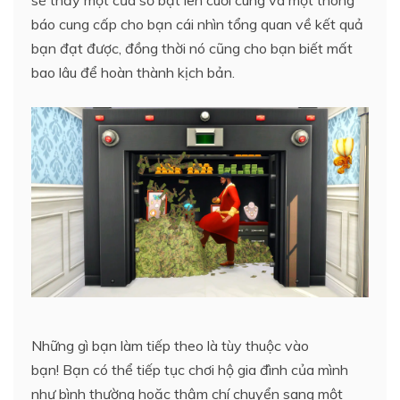
sẽ thấy một cửa sổ bật lên cuối cùng và một thông
báo cung cấp cho bạn cái nhìn tổng quan về kết quả
bạn đạt được, đồng thời nó cũng cho bạn biết mất
bao lâu để hoàn thành kịch bản.
Những gì bạn làm tiếp theo là tùy thuộc vào
bạn! Bạn có thể tiếp tục chơi hộ gia đình của mình
như bình thường hoặc thậm chí chuyển sang một