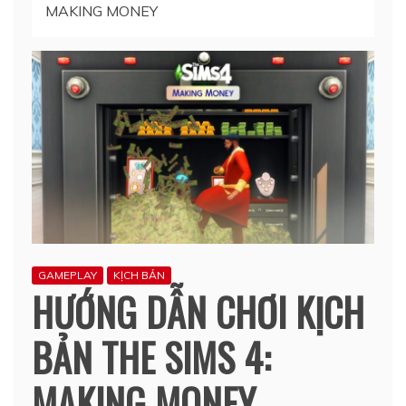
MAKING MONEY
GAMEPLAY
KỊCH BẢN
HƯỚNG DẪN CHƠI KỊCH
BẢN THE SIMS 4:
MAKING MONEY