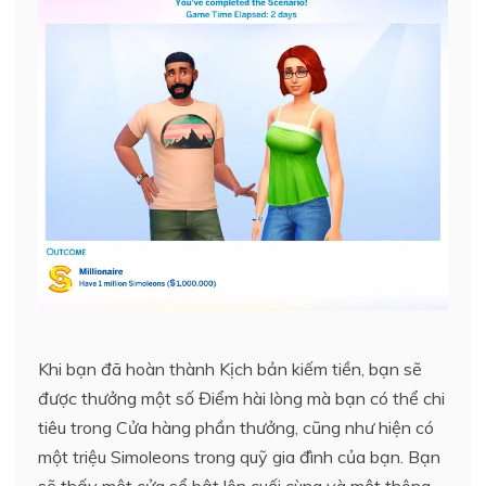
Khi bạn đã hoàn thành Kịch bản kiếm tiền, bạn sẽ
được thưởng một số Điểm hài lòng mà bạn có thể chi
tiêu trong Cửa hàng phần thưởng, cũng như hiện có
một triệu Simoleons trong quỹ gia đình của bạn. Bạn