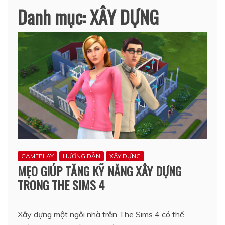
Danh mục:
XÂY DỰNG
GAMEPLAY
HƯỚNG DẪN
XÂY DỰNG
MẸO GIÚP TĂNG KỸ NĂNG XÂY DỰNG
TRONG THE SIMS 4
Xây dựng một ngôi nhà trên The Sims 4 có thể