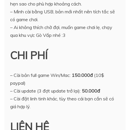
hẹn sao cho phù hợp khoảng cách.
– Mình cài bằng USB, bản mới nhất nên tích tắc sẽ
có game chơi.
– Ai không thích chờ đợi, muốn game chơi lẹ, chạy
qua khu vực Gò Vấp nhé :3
CHI PHÍ
– Cài bản full game Win/Mac:
150.000đ
(10$
paypal)
– Cài update (3 đợt update trở lại):
50.000đ
– Cài đặt linh tinh khác, tùy theo cái bạn cần sẽ có
giá hợp lý.
LIÊN HỆ