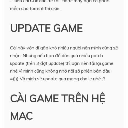
– Nên cài
Cốc cốc
để tải. Hoặc máy bạn có phần
mềm cho torrent thì okie.
UPDATE GAME
Cái này vốn dĩ gặp khó nhiều người nên mình cũng sẽ
nhận. Nhưng nếu bạn để dồn quá nhiều patch
update (trên 3 đợt update) thì bạn nên tải lại game
nhé vì mình cũng không nhớ nổi số phiên bản đâu
=)))) Và mình sẽ update qua mạng cho lẹ nhé :3
CÀI GAME TRÊN HỆ
MAC