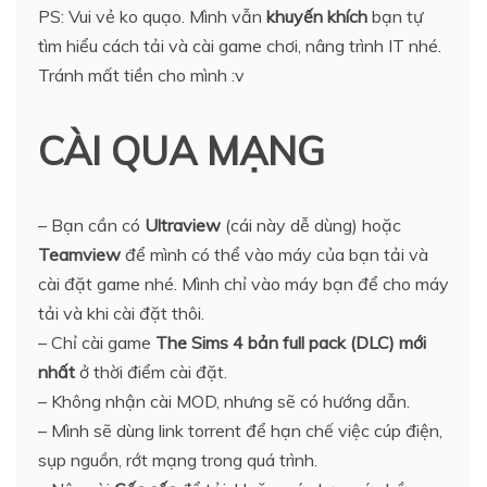
PS: Vui vẻ ko quạo. Mình vẫn
khuyến khích
bạn tự
tìm hiểu cách tải và cài game chơi, nâng trình IT nhé.
Tránh mất tiền cho mình :v
CÀI QUA MẠNG
– Bạn cần có
Ultraview
(cái này dễ dùng) hoặc
Teamview
để mình có thể vào máy của bạn tải và
cài đặt game nhé. Mình chỉ vào máy bạn để cho máy
tải và khi cài đặt thôi.
– Chỉ cài game
The Sims 4 bản full pack (DLC) mới
nhất
ở thời điểm cài đặt.
– Không nhận cài MOD, nhưng sẽ có hướng dẫn.
– Mình sẽ dùng link torrent để hạn chế việc cúp điện,
sụp nguồn, rớt mạng trong quá trình.