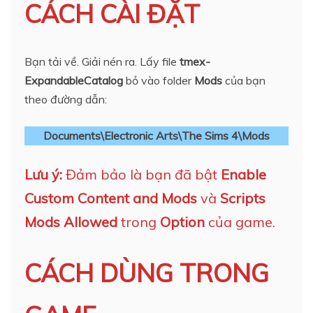
CÁCH CÀI ĐẶT
Bạn tải về. Giải nén ra. Lấy file
tmex-
ExpandableCatalog
bỏ vào folder
Mods
của bạn
theo đường dẫn:
Documents\Electronic Arts\The Sims 4\Mods
Lưu ý:
Đảm bảo là bạn đã bật
Enable
Custom Content and Mods
và
Scripts
Mods Allowed
trong
Option
của game.
CÁCH DÙNG TRONG