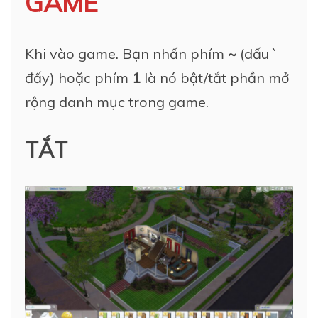
GAME
Khi vào game. Bạn nhấn phím
~
(dấu `
đấy) hoặc phím
1
là nó bật/tắt phần mở
rộng danh mục trong game.
TẮT