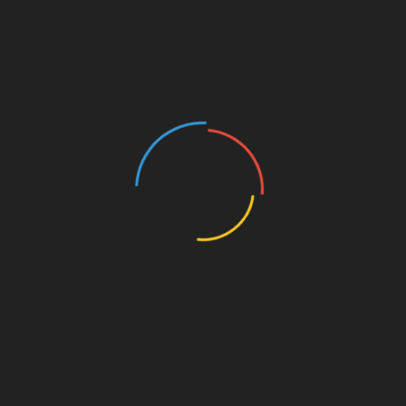
cebook
Twitter
nterest
Linkedin
1
…
12
13
14