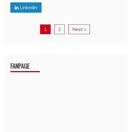
Linkedin
1
2
Next »
FANPAGE