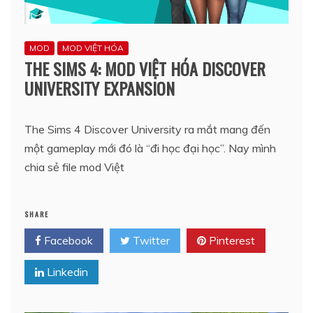
MOD
MOD VIỆT HÓA
THE SIMS 4: MOD VIỆT HÓA DISCOVER
UNIVERSITY EXPANSION
The Sims 4 Discover University ra mắt mang đến
một gameplay mới đó là “đi học đại học”. Nay mình
chia sẻ file mod Việt
SHARE
Facebook
Twitter
Pinterest
Linkedin