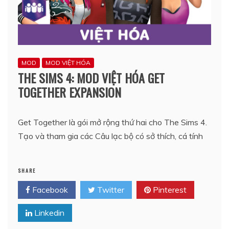
MOD
MOD VIỆT HÓA
THE SIMS 4: MOD VIỆT HÓA GET
TOGETHER EXPANSION
Get Together là gói mở rộng thứ hai cho The Sims 4.
Tạo và tham gia các Câu lạc bộ có sở thích, cá tính
SHARE
Facebook
Twitter
Pinterest
Linkedin