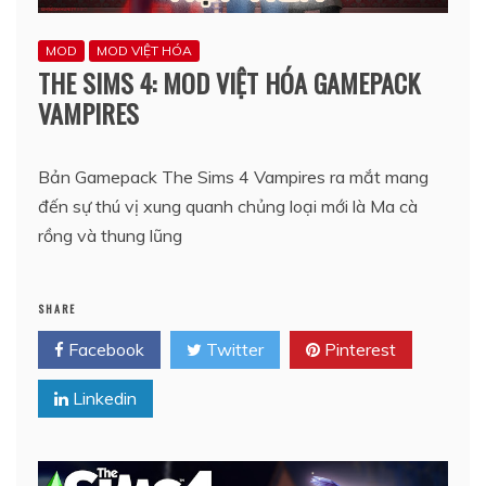
MOD
MOD VIỆT HÓA
THE SIMS 4: MOD VIỆT HÓA GAMEPACK
VAMPIRES
Bản Gamepack The Sims 4 Vampires ra mắt mang
đến sự thú vị xung quanh chủng loại mới là Ma cà
rồng và thung lũng
SHARE
Facebook
Twitter
Pinterest
Linkedin