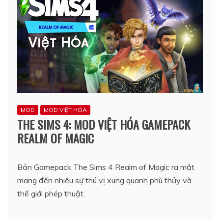
MOD
MOD VIỆT HÓA
THE SIMS 4: MOD VIỆT HÓA GAMEPACK
REALM OF MAGIC
Bản Gamepack The Sims 4 Realm of Magic ra mắt
mang đến nhiều sự thú vị xung quanh phù thủy và
thế giới phép thuật.