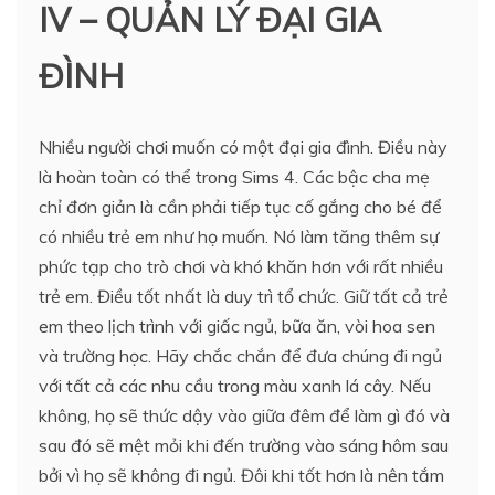
IV – QUẢN LÝ ĐẠI GIA
ĐÌNH
Nhiều người chơi muốn có một đại gia đình. Điều này
là hoàn toàn có thể trong Sims 4. Các bậc cha mẹ
chỉ đơn giản là cần phải tiếp tục cố gắng cho bé để
có nhiều trẻ em như họ muốn. Nó làm tăng thêm sự
phức tạp cho trò chơi và khó khăn hơn với rất nhiều
trẻ em. Điều tốt nhất là duy trì tổ chức. Giữ tất cả trẻ
em theo lịch trình với giấc ngủ, bữa ăn, vòi hoa sen
và trường học. Hãy chắc chắn để đưa chúng đi ngủ
với tất cả các nhu cầu trong màu xanh lá cây. Nếu
không, họ sẽ thức dậy vào giữa đêm để làm gì đó và
sau đó sẽ mệt mỏi khi đến trường vào sáng hôm sau
bởi vì họ sẽ không đi ngủ. Đôi khi tốt hơn là nên tắm