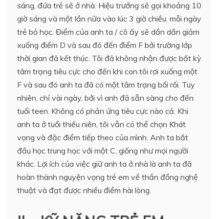
sáng, đứa trẻ sẽ ở nhà. Hiệu trưởng sẽ gọi khoảng 10
giờ sáng và một lần nữa vào lúc 3 giờ chiều. mỗi ngày
trẻ bỏ học. Điểm của anh ta / cô ấy sẽ dần dần giảm
xuống điểm D và sau đó đến điểm F bởi trường lớp
thời gian đã kết thúc. Tôi đã không nhận được bất kỳ
tâm trạng tiêu cực cho đến khi con tôi rơi xuống một
F và sau đó anh ta đã có một tâm trạng bối rối. Tuy
nhiên, chỉ vài ngày, bởi vì anh đã sẵn sàng cho đến
tuổi teen. Không có phản ứng tiêu cực nào cả. Khi
anh ta ở tuổi thiếu niên, tôi vẫn có thể chọn Khát
vọng và đặc điểm tiếp theo của mình. Anh ta bắt
đầu học trung học với một C, giống như mọi người
khác. Lợi ích của việc giữ anh ta ở nhà là anh ta đã
hoàn thành nguyện vọng trẻ em về thần đồng nghệ
thuật và đạt được nhiều điểm hài lòng.