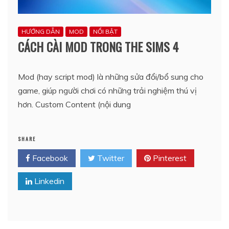
HƯỚNG DẪN
MOD
NỔI BẬT
CÁCH CÀI MOD TRONG THE SIMS 4
Mod (hay script mod) là những sửa đổi/bổ sung cho
game, giúp người chơi có những trải nghiệm thú vị
hơn. Custom Content (nội dung
SHARE
Facebook
Twitter
Pinterest
Linkedin