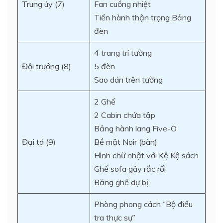
Trung úy (7)
Fan cuồng nhiệt
Tiến hành thận trọng Bảng
đèn
4 trang trí tường
Đội trưởng (8)
5 đèn
Sao dán trên tường
2 Ghế
2 Cabin chứa tập
Bảng hành lang Five-O
Đại tá (9)
Bề mặt Noir (bàn)
Hình chữ nhật với Kệ Kệ sách
Ghế sofa gây rắc rối
Băng ghế dự bị
Phòng phong cách “Bộ điều
tra thực sự”