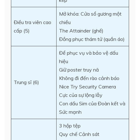
kép
Mở khóa: Cửa sổ gương một
Điều tra viên cao
chiều
cấp (5)
The Attainder (ghế)
Đồng phục thám tử (quần áo)
Để phục vụ và bảo vệ dấu
hiệu
Giữ poster truy nã
Không đi đến rào cảnh báo
Trung sĩ (6)
Nice Try Security Camera
Cực của sự lộng lẫy
Con dấu Sim của Đoàn kết và
Sức mạnh
3 hộp tệp
Quy chế Cảnh sát