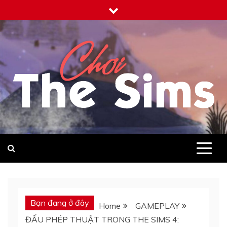
Skip
to
content
Chơi The Sims không đằng đó ơi
Bạn đang ở đây
Home
GAMEPLAY
ĐẤU PHÉP THUẬT TRONG THE SIMS 4: